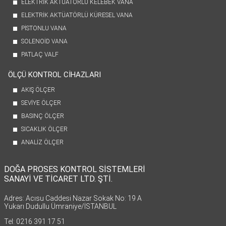
ELEKTRİK AKTÜATÖRLÜ KELEBEK VANA
ELEKTRİK AKTÜATÖRLÜ KÜRESEL VANA
PİSTONLU VANA
SOLENOİD VANA
PATLAÇ VALF
ÖLÇÜ KONTROL CİHAZLARI
AKIŞ ÖLÇER
SEVİYE ÖLÇER
BASINÇ ÖLÇER
SICAKLIK ÖLÇER
ANALİZ ÖLÇER
DOĞA PROSES KONTROL SİSTEMLERİ
SANAYİ VE TİCARET LTD. ŞTİ.
Adres: Acısu Caddesi Nazar Sokak No: 19 A
Yukarı Dudullu Ümraniye/İSTANBUL
Tel: 0216 391 17 51