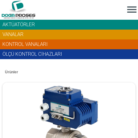

AKTÜATÖRLER
VANALAR
KONTROL VANALARI
ÖLÇÜ KONTROL CİHAZLARI
Ürünler