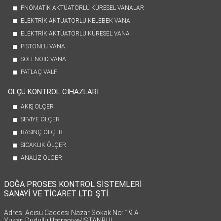
PNÖMATİK AKTÜATÖRLÜ KÜRESEL VANALAR
ELEKTRİK AKTÜATÖRLÜ KELEBEK VANA
ELEKTRİK AKTÜATÖRLÜ KÜRESEL VANA
PİSTONLU VANA
SOLENOİD VANA
PATLAÇ VALF
ÖLÇÜ KONTROL CİHAZLARI
AKIŞ ÖLÇER
SEVİYE ÖLÇER
BASINÇ ÖLÇER
SICAKLIK ÖLÇER
ANALİZ ÖLÇER
DOĞA PROSES KONTROL SİSTEMLERİ
SANAYİ VE TİCARET LTD. ŞTİ.
Adres: Acısu Caddesi Nazar Sokak No: 19 A
Yukarı Dudullu Ümraniye/İSTANBUL