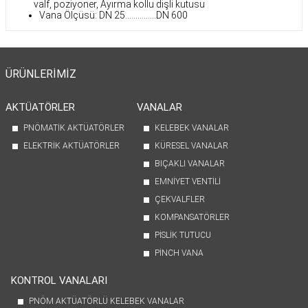
valf, poziyoner, Ayırma kollu dişli kutusu
Vana Ölçüsü: DN 25...............DN 600
ÜRÜNLERİMİZ
AKTÜATÖRLER
VANALAR
PNÖMATİK AKTÜATÖRLER
KELEBEK VANALAR
ELEKTRİK AKTÜATÖRLER
KÜRESEL VANALAR
BIÇAKLI VANALAR
EMNİYET VENTİLİ
ÇEKVALFLER
KOMPANSATÖRLER
PİSLİK TUTUCU
PİNCH VANA
KONTROL VANALARI
PNÖM AKTÜATÖRLÜ KELEBEK VANALAR