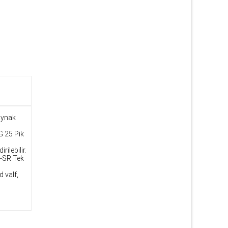
Kaynak
G 25 Pik
ilebilir.
P-SR Tek
 valf,