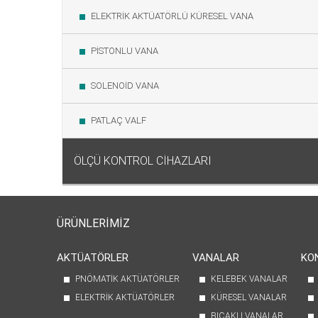
ELEKTRİK AKTÜATÖRLÜ KÜRESEL VANA
PİSTONLU VANA
SOLENOİD VANA
PATLAÇ VALF
ÖLÇÜ KONTROL CİHAZLARI
ÜRÜNLERİMİZ
AKTÜATÖRLER
VANALAR
KO
PNÖMATİK AKTÜATÖRLER
KELEBEK VANALAR
ELEKTRİK AKTÜATÖRLER
KÜRESEL VANALAR
BIÇAKLI VANALAR