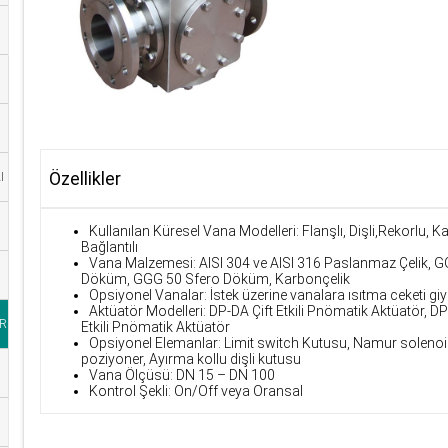
Özellikler
I
Kullanılan Küresel Vana Modelleri: Flanşlı, Dişli,Rekorlu, 
Bağlantılı
Vana Malzemesi: AISI 304 ve AISI 316 Paslanmaz Çelik, G
Döküm, GGG 50 Sfero Döküm, Karbonçelik
Opsiyonel Vanalar: İstek üzerine vanalara ısıtma ceketi giydir
Aktüatör Modelleri: DP-DA Çift Etkili Pnömatik Aktüatör, D
R
Etkili Pnömatik Aktüatör
Opsiyonel Elemanlar: Limit switch Kutusu, Namur solenoid
poziyoner, Ayırma kollu dişli kutusu
Vana Ölçüsü: DN 15 – DN 100
Kontrol Şekli: On/Off veya Oransal