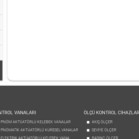
NTROL VANALARI
ÖLÇÜ KONTROL CİHAZLAR
PNÖM AKTÜATÖRLÜ KELEBEK VANALAR
AKIŞ ÖLÇER
PNÖMATİK AKTÜATÖRLÜ KÜRESEL VANALAR
SEVİYE ÖLÇER
ELEKTRİK AKTÜATÖRLÜ KELEBEK VANA
BASINÇ ÖLÇER