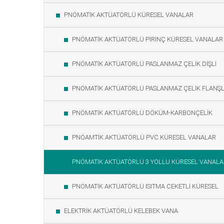
PNÖMATİK AKTÜATÖRLÜ KÜRESEL VANALAR
PNÖMATİK AKTÜATÖRLÜ PİRİNÇ KÜRESEL VANALAR
PNÖMATİK AKTÜATÖRLÜ PASLANMAZ ÇELİK DİŞLİ
KÜRESEL
PNÖMATİK AKTÜATÖRLÜ PASLANMAZ ÇELİK FLANŞL
KÜRESE
PNÖMATİK AKTÜATÖRLÜ DÖKÜM-KARBONÇELİK
KÜRESEL VANA
PNÖAMTİK AKTÜATÖRLÜ PVC KÜRESEL VANALAR
PNÖMATİK AKTÜATÖRLÜ 3 YOLLU KÜRESEL VANALA
PNÖMATİK AKTÜATÖRLÜ ISITMA CEKETLİ KÜRESEL
VANALAR
ELEKTRİK AKTÜATÖRLÜ KELEBEK VANA