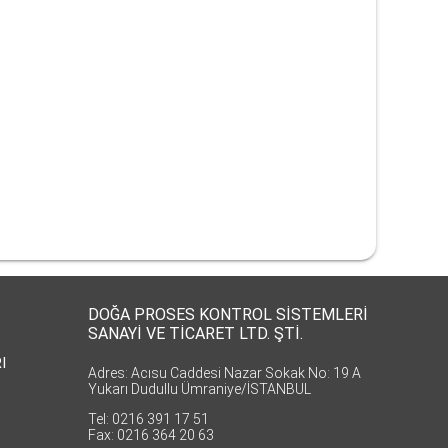
DOĞA PROSES KONTROL SİSTEMLERİ
SANAYİ VE TİCARET LTD. ŞTİ.
I
Adres: Acısu Caddesi Nazar Sokak No: 19 A
Yukarı Dudullu Ümraniye/İSTANBUL
Tel: 0216 391 17 51
Fax: 0216 364 20 63