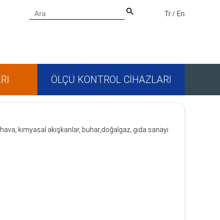
Tr
En
/
RI
ÖLÇÜ KONTROL CİHAZLARI
, hava, kimyasal akışkanlar, buhar,doğalgaz, gıda sanayi